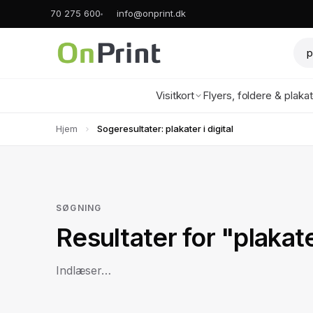
70 275 600
info@onprint.dk
Visitkort
Flyers, foldere & plaka
Hjem
Sogeresultater: plakater i digital
SØGNING
Resultater for "plakater
Indlæser…