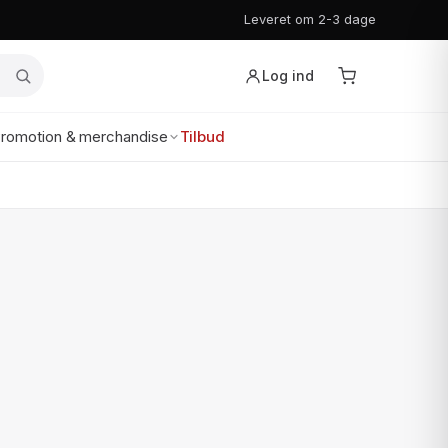
Leveret om 2-3 dage
Log ind
romotion & merchandise
Tilbud