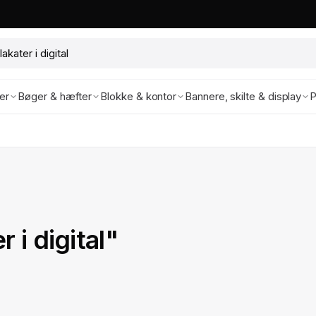
ter
Bøger & hæfter
Blokke & kontor
Bannere, skilte & display
P
 i digital"