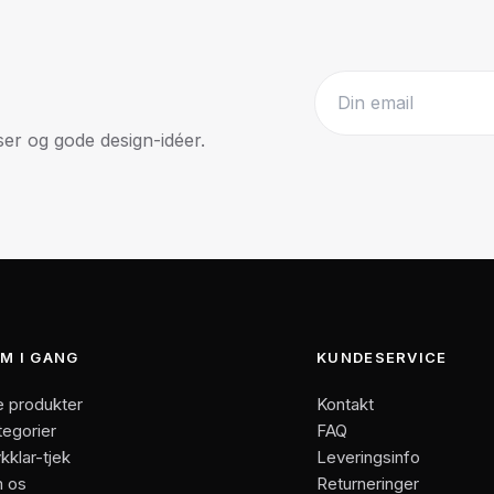
r og gode design-idéer.
Website
M I GANG
KUNDESERVICE
e produkter
Kontakt
tegorier
FAQ
kklar-tjek
Leveringsinfo
 os
Returneringer