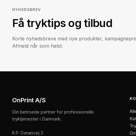
NYHEDSBREV
Få tryktips og tilbud
Korte nyhedsbreve med nye produkter, kampagneprise
Afmeld når som helst.
KO
OnPrint A/S
All
Din betroede partner for professionelle
Ka
tryktjenester i Danmark.
Try
K.P. Danøsvej 3
Om