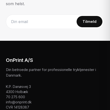
som helst.
Tilmeld
Website
OnPrint A/S
Din betroede partner for professionelle tryktjenester i
Danmark.
K.P. Danøsvej 3
4300 Holbæk
70 275 600
info@onprint.dk
CVR 14128387