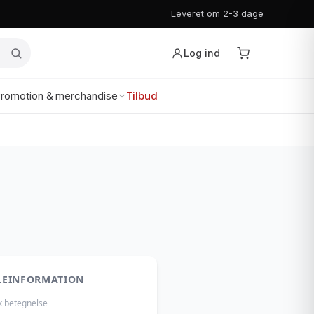
Leveret om 2-3 dage
Log ind
romotion & merchandise
Tilbud
LEINFORMATION
k betegnelse