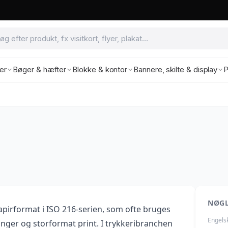
ter
Bøger & hæfter
Blokke & kontor
Bannere, skilte & display
P
NØG
apirformat i ISO 216-serien, som ofte bruges
Engels
ninger og storformat print. I trykkeribranchen