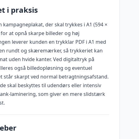
t i praksis
n kampagneplakat, der skal trykkes i A1 (594 ×
for at opnå skarpe billeder og høj
gen leverer kunden en trykklar PDF i A1 med
en rundt og skæremærker, så trykkeriet kan
mat uden hvide kanter. Ved digitaltryk på
lleres også billedopløsning og eventuel
 står skarpt ved normal betragtningsafstand.
de skal beskyttes til udendørs eller intensiv
lank-laminering, som giver en mere slidstærk
st.
reber