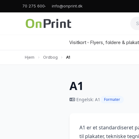
70 275 600
info@onprint.dk
Visitkort
Flyers, foldere & plaka
Hjem
Ordbog
A1
A1
Engelsk: A1
Formater
A1 er et standardiseret p
til plakater, tekniske teg