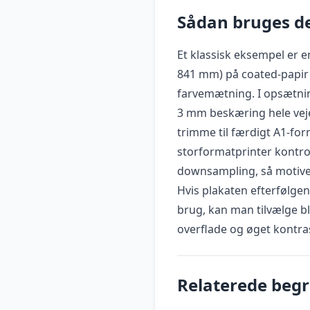
Sådan bruges de
Et klassisk eksempel er e
841 mm) på coated-papir 
farvemætning. I opsætnin
3 mm beskæring hele vej
trimme til færdigt A1-for
storformatprinter kontro
downsampling, så motivet
Hvis plakaten efterfølgen
brug, kan man tilvælge b
overflade og øget kontra
Relaterede beg