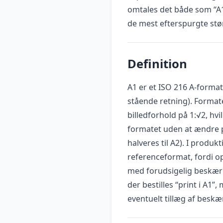
omtales det både som “A1
de mest efterspurgte stø
Definition
A1 er et ISO 216 A-forma
stående retning). Formate
billedforhold på 1:√2, hvi
formatet uden at ændre p
halveres til A2). I produk
referenceformat, fordi o
med forudsigelig beskæri
der bestilles “print i A1”
eventuelt tillæg af besk