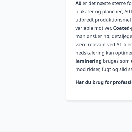
A0
er det næste større fo
plakater og plancher; A0 k
udbredt produktionsmetod
variable motiver.
Coated-
man ønsker høj detaljege
være relevant ved A1-filer
nedskalering kan optimer
laminering
bruges som ef
mod ridser, fugt og slid s
Har du brug for professi