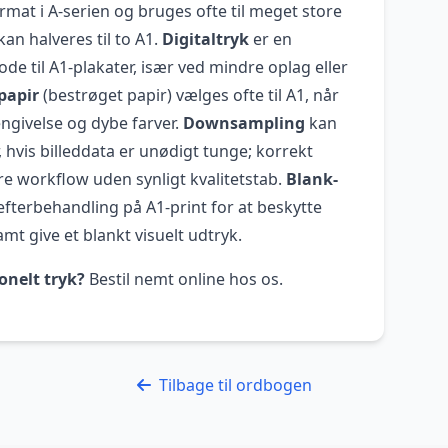
rmat i A-serien og bruges ofte til meget store
an halveres til to A1.
Digitaltryk
er en
e til A1-plakater, især ved mindre oplag eller
papir
(bestrøget papir) vælges ofte til A1, når
ngivelse og dybe farver.
Downsampling
kan
, hvis billeddata er unødigt tunge; korrekt
e workflow uden synligt kvalitetstab.
Blank-
terbehandling på A1-print for at beskytte
amt give et blankt visuelt udtryk.
onelt tryk?
Bestil nemt online hos os.
Tilbage til ordbogen