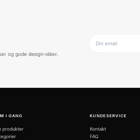
r og gode design-idéer.
Website
M I GANG
KUNDESERVICE
e produkter
Kontakt
tegorier
FAQ