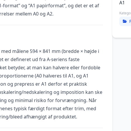
A1
-format” og “A1 papirformat”, og det er et af
rrelser mellem A0 og A2.
Katego
t med målene 594 × 841 mm (bredde × højde i
t er defineret ud fra A-seriens faste
lket betyder, at man kan halvere eller fordoble
roportionerne (A0 halveres til A1, og A1
tion og prepress er A1 derfor et praktisk
pskalering/nedskalering og imposition kan ske
ng og minimal risiko for forvrængning. Når
, menes typisk færdigt format efter trim, med
æring/bleed afhængigt af produktet.