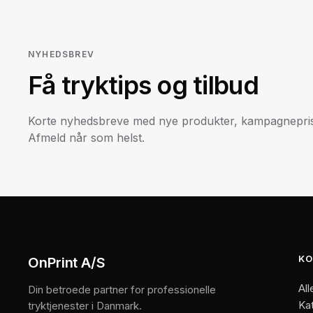
NYHEDSBREV
Få tryktips og tilbud
Korte nyhedsbreve med nye produkter, kampagneprise
Afmeld når som helst.
KO
OnPrint A/S
All
Din betroede partner for professionelle
Ka
tryktjenester i Danmark.