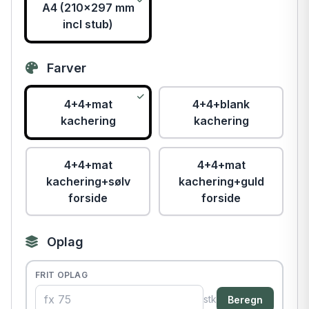
A4 (210x297 mm
incl stub)
Farver
4+4+mat
4+4+blank
kachering
kachering
4+4+mat
4+4+mat
kachering+sølv
kachering+guld
forside
forside
Oplag
FRIT OPLAG
stk
Beregn