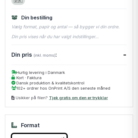
🇩🇰
Din bestilling
Vælg format, papir og antal — så bygger vi din ordre.
Din pris vises når du har valgt indstillinger…
-
Din pris
:
(inkl. moms)
Hurtig levering i Danmark
Kort · Faktura
Dansk produktion & kvalitetskontrol
102+ ordrer hos OnPrint A/S den seneste måned
Usikker på filen?
Tjek gratis om den er trykklar
Format