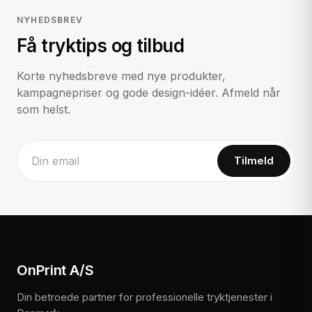
NYHEDSBREV
Få tryktips og tilbud
Korte nyhedsbreve med nye produkter,
kampagnepriser og gode design-idéer. Afmeld når
som helst.
Tilmeld
Website
OnPrint A/S
Din betroede partner for professionelle tryktjenester i