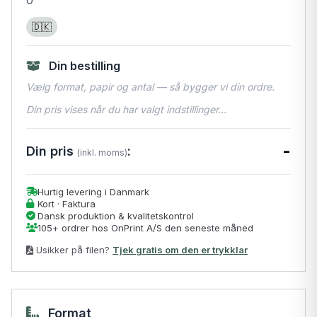
🇩🇰
Din bestilling
Vælg format, papir og antal — så bygger vi din ordre.
Din pris vises når du har valgt indstillinger…
-
Din pris
:
(inkl. moms)
Hurtig levering i Danmark
Kort · Faktura
Dansk produktion & kvalitetskontrol
105+ ordrer hos OnPrint A/S den seneste måned
Usikker på filen?
Tjek gratis om den er trykklar
Format