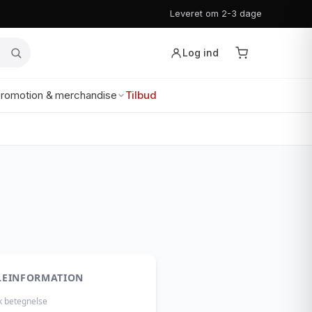
Leveret om 2-3 dage
Log ind
romotion & merchandise
Tilbud
LEINFORMATION
k betegnelse