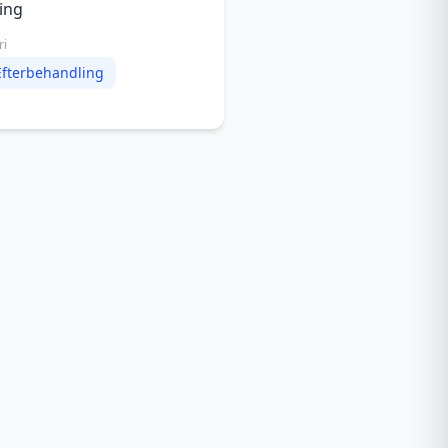
ing
ri
Efterbehandling