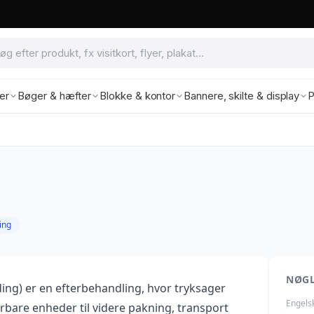
ter
Bøger & hæfter
Blokke & kontor
Bannere, skilte & display
P
ing
NØG
ing) er en efterbehandling, hvor tryksager
Engels
rbare enheder til videre pakning, transport