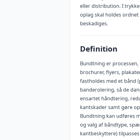
eller distribution. I try
oplag skal holdes ordnet 
beskadiges.
Definition
Bundtning er processen, 
brochurer, flyers, plakat
fastholdes med et bånd (p
banderolering, så de dann
ensartet håndtering, redu
kantskader samt gøre optæ
Bundtning kan udføres m
og valg af båndtype, spæ
kantbeskyttere) tilpasses