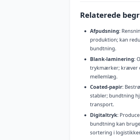
Relaterede beg
Afpudsning
: Rensnin
produktion; kan redu
bundtning.
Blank-laminering
: 
trykmærker; kræver 
mellemlæg.
Coated-papir
: Bestr
stabler; bundtning h
transport.
Digitaltryk
: Produce
bundtning kan bruges 
sortering i logistikke