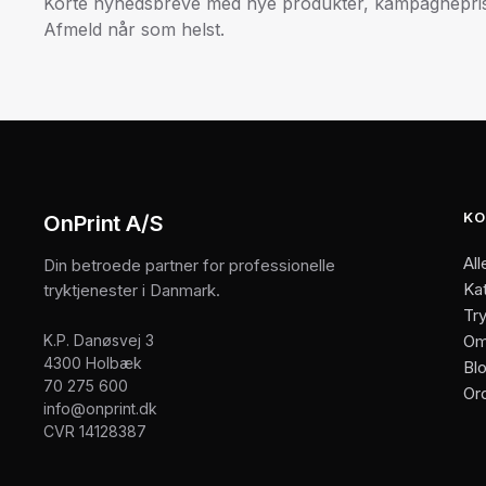
Korte nyhedsbreve med nye produkter, kampagneprise
Afmeld når som helst.
KO
OnPrint A/S
All
Din betroede partner for professionelle
Ka
tryktjenester i Danmark.
Try
K.P. Danøsvej 3
Om
4300 Holbæk
Bl
70 275 600
Or
info@onprint.dk
CVR 14128387