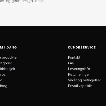
r og gode design-idéer.
Website
M I GANG
KUNDESERVICE
e produkter
Kontakt
tegorier
FAQ
kklar-tjek
Leveringsinfo
 os
Returneringer
og
Vilkår og betingelser
dbog
Privatlivspolitik