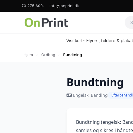
70 275 600
info@onprint.dk
Visitkort
Flyers, foldere & plaka
Hjem
Ordbog
Bundtning
Bundtning
Engelsk: Banding
Efterbehandl
Bundtning (engelsk: Band
samles og sikres i håndte