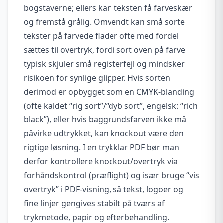
bogstaverne; ellers kan teksten få farveskær
og fremstå grålig. Omvendt kan små sorte
tekster på farvede flader ofte med fordel
sættes til overtryk, fordi sort oven på farve
typisk skjuler små registerfejl og mindsker
risikoen for synlige glipper. Hvis sorten
derimod er opbygget som en CMYK-blanding
(ofte kaldet “rig sort”/“dyb sort”, engelsk: “rich
black”), eller hvis baggrundsfarven ikke må
påvirke udtrykket, kan knockout være den
rigtige løsning. I en trykklar PDF bør man
derfor kontrollere knockout/overtryk via
forhåndskontrol (præflight) og især bruge “vis
overtryk” i PDF-visning, så tekst, logoer og
fine linjer gengives stabilt på tværs af
trykmetode, papir og efterbehandling.