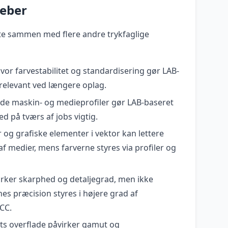
reber
e sammen med flere andre trykfaglige
hvor farvestabilitet og standardisering gør LAB-
relevant ved længere oplag.
nde maskin- og medieprofiler gør LAB-baseret
d på tværs af jobs vigtig.
r og grafiske elementer i vektor kan lettere
f medier, mens farverne styres via profiler og
virker skarphed og detaljegrad, men ikke
es præcision styres i højere grad af
ICC.
ets overflade påvirker gamut og