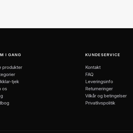
M I GANG
KUNDESERVICE
e produkter
Kontakt
tegorier
FAQ
kklar-tjek
Leveringsinfo
 os
Returneringer
og
Vilkår og betingelser
dbog
Privatlivspolitik