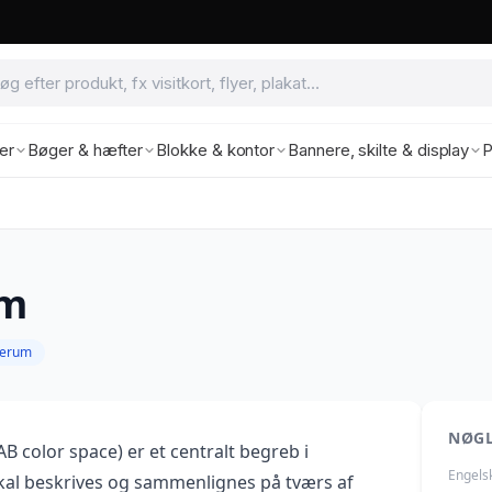
ter
Bøger & hæfter
Blokke & kontor
Bannere, skilte & display
P
um
verum
NØG
B color space) er et centralt begreb i
Engels
skal beskrives og sammenlignes på tværs af