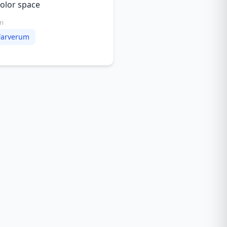
olor space
ri
Farverum