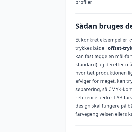
profiler.
Sådan bruges de
Et konkret eksempel er kv
trykkes både i
offset-try
kan fastlægge en mål-farv
standard) og derefter må
hvor tæt produktionen lig
afviger for meget, kan try
separering, så CMYK-kon
reference bedre. LAB-farv
design skal fungere på b
farvegengivelsen ellers k