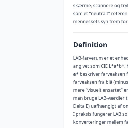
skærme, scannere og tryk
som et “neutralt” referen
menneskets syn frem for
Definition
LAB-farverum er et enhed
angivet som CIE L*a*b*,
a*
beskriver farveaksen fr
farveaksen fra blå (minus) 
mere “visuelt ensartet”
man bruge LAB-værdier til
Delta E) uafhængigt af o
I praksis fungerer LAB so
konverteringer mellem fa