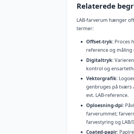
Relaterede beg
LAB-farverum hænger oft
termer:
Offset-tryk
: Proces 
reference og måling 
Digitaltryk
: Variere
kontrol og ensartethe
Vektorgrafik
: Logoe
genbruges på tværs a
evt. LAB-reference.
Oploesning-dpi
: På
farverummet; farvern
farvestyring og LAB/
Coated-papir
: Papir