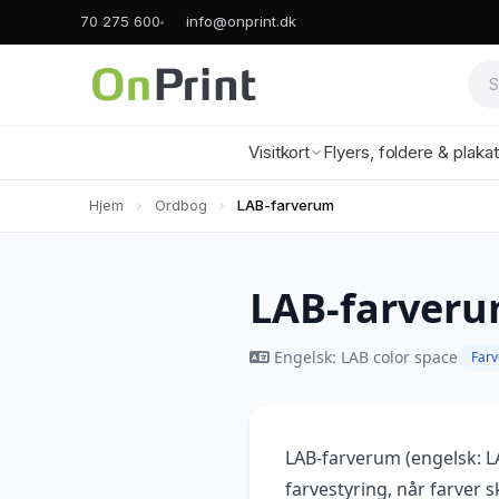
70 275 600
info@onprint.dk
Visitkort
Flyers, foldere & plaka
Hjem
Ordbog
LAB-farverum
LAB-farver
Engelsk: LAB color space
Far
LAB-farverum (engelsk: LA
farvestyring, når farver 