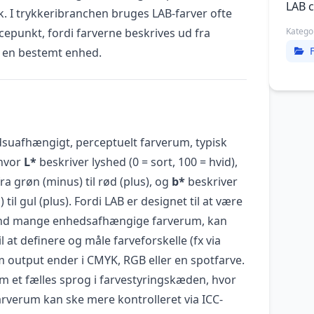
LAB c
. I trykkeribranchen bruges LAB-farver ofte
cepunkt, fordi farverne beskrives ud fra
Katego
 en bestemt enhed.
suafhængigt, perceptuelt farverum, typisk
 hvor
L*
beskriver lyshed (0 = sort, 100 = hvid),
a grøn (minus) til rød (plus), og
b*
beskriver
til gul (plus). Fordi LAB er designet til at være
 end mange enhedsafhængige farverum, kan
 at definere og måle farveforskelle (fx via
m output ender i CMYK, RGB eller en spotfarve.
m et fælles sprog i farvestyringskæden, hvor
rverum kan ske mere kontrolleret via ICC-