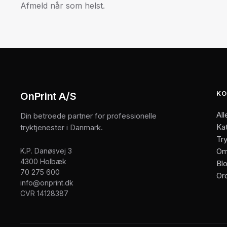
Afmeld når som helst.
KO
OnPrint A/S
All
Din betroede partner for professionelle
Ka
tryktjenester i Danmark.
Try
K.P. Danøsvej 3
Om
4300 Holbæk
Bl
70 275 600
Or
info@onprint.dk
CVR 14128387