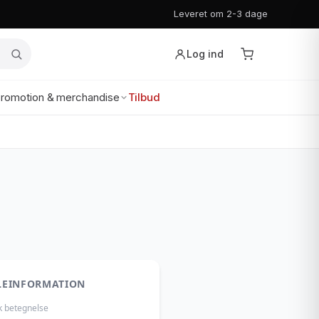
Leveret om 2-3 dage
Log ind
romotion & merchandise
Tilbud
LEINFORMATION
k betegnelse