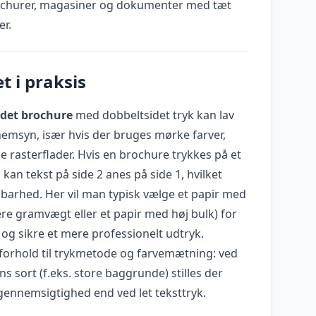
rochurer, magasiner og dokumenter med tæt
er.
t i praksis
idet brochure
med dobbeltsidet tryk kan lav
nemsyn, især hvis der bruges mørke farver,
ige rasterflader. Hvis en brochure trykkes på et
kan tekst på side 2 anes på side 1, hvilket
sbarhed. Her vil man typisk vælge et papir med
ere gramvægt eller et papir med høj bulk) for
g sikre et mere professionelt udtryk.
 forhold til trykmetode og farvemætning: ved
s sort (f.eks. store baggrunde) stilles der
uigennemsigtighed end ved let teksttryk.