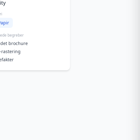
ity
ri
Papir
rede begreber
idet brochure
rastering
efakter