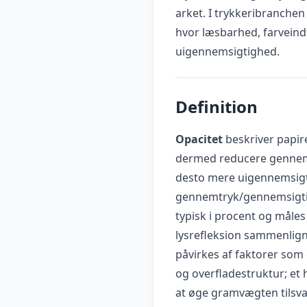
arket. I trykkeribranchen
hvor læsbarhed, farveind
uigennemsigtighed.
Definition
Opacitet
beskriver papir
dermed reducere gennemsy
desto mere uigennemsigti
gennemtryk/gennemsigtig
typisk i procent og måles
lysrefleksion sammenlig
påvirkes af faktorer som 
og overfladestruktur; et 
at øge gramvægten tilsvare