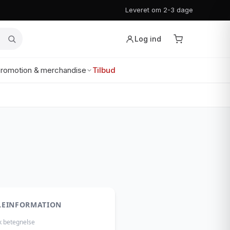
Leveret om 2-3 dage
Log ind
romotion & merchandise
Tilbud
LEINFORMATION
k betegnelse