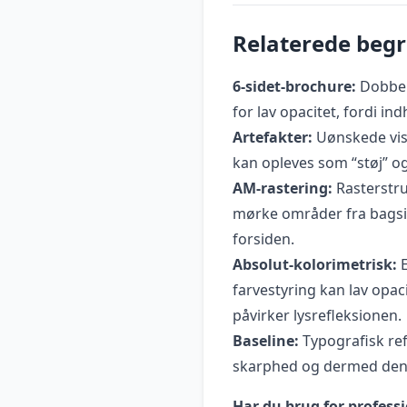
Relaterede beg
6-sidet-brochure:
Dobbel
for lav opacitet, fordi in
Artefakter:
Uønskede visu
kan opleves som “støj” og 
AM-rastering:
Rasterstru
mørke områder fra bagsi
forsiden.
Absolut-kolorimetrisk:
E
farvestyring kan lav opac
påvirker lysrefleksionen.
Baseline:
Typografisk re
skarphed og dermed den 
Har du brug for professi