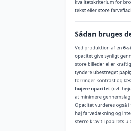
kvalitetskriterium for b
tekst eller store farveflad
Sådan bruges de
Ved produktion af en
6-s
opacitet give synligt gen
store billeder eller kraft
tyndere ubestrøget papir, 
forringer kontrast og læ
højere opacitet
(evt. høj
at minimere gennemslag o
Opacitet vurderes også i
høj farvedækning og inten
større krav til papirets 