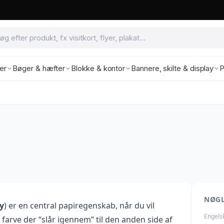
ter
Bøger & hæfter
Blokke & kontor
Bannere, skilte & display
P
NØG
y
) er en central papiregenskab, når du vil
Engels
 farve der “slår igennem” til den anden side af