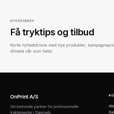
NYHEDSBREV
Få tryktips og tilbud
Korte nyhedsbreve med nye produkter, kampagneprise
Afmeld når som helst.
KO
OnPrint A/S
All
Din betroede partner for professionelle
Ka
tryktjenester i Danmark.