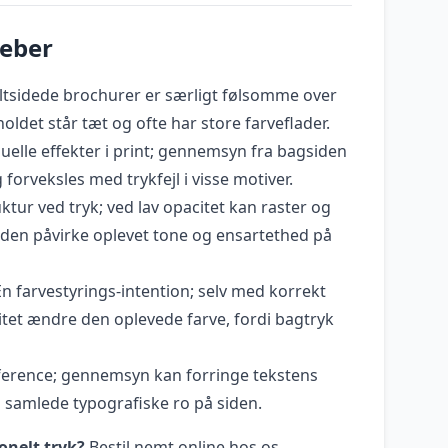
reber
tsidede brochurer er særligt følsomme over
dholdet står tæt og ofte har store farveflader.
elle effekter i print; gennemsyn fra bagsiden
forveksles med trykfejl i visse motiver.
ktur ved tryk; ved lav opacitet kan raster og
den påvirke oplevet tone og ensartethed på
n farvestyrings-intention; selv med korrekt
itet ændre den oplevede farve, fordi bagtryk
ference; gennemsyn kan forringe tekstens
samlede typografiske ro på siden.
onelt tryk?
Bestil nemt online hos os.