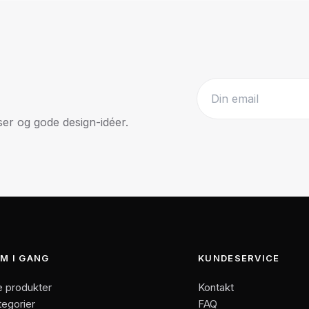
r og gode design-idéer.
Website
M I GANG
KUNDESERVICE
e produkter
Kontakt
tegorier
FAQ