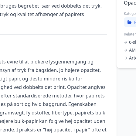
Opac
 bruges begrebet især ved dobbeltsidet tryk,
tryk og kvalitet afhænger af papirets
Katego
Relate
6-s
AM-
Art
ets evne til at blokere lysgennemgang og
n af tryk fra bagsiden. Jo højere opacitet,
gt papir, og desto mindre risiko for
hed ved dobbeltsidet print. Opacitet angives
 efter standardiserede metoder, hvor papirets
nes på sort og hvid baggrund. Egenskaben
gramvægt, fyldstoffer, fibertype, papirets bulk
højere bulk-papir kan fx give høj opacitet uden
nde. I praksis er “høj opacitet i papir” ofte et