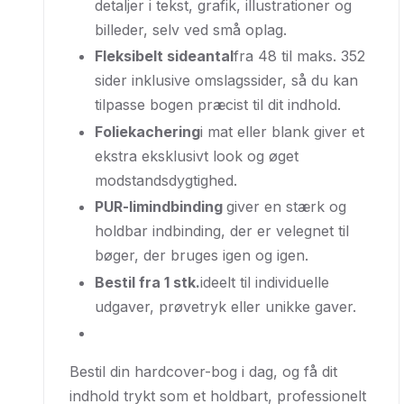
detaljer i tekst, grafik, illustrationer og
billeder, selv ved små oplag.
Fleksibelt sideantal
fra 48 til maks. 352
sider inklusive omslagssider, så du kan
tilpasse bogen præcist til dit indhold.
Foliekachering
i mat eller blank giver et
ekstra eksklusivt look og øget
modstandsdygtighed.
PUR-limindbinding
giver en stærk og
holdbar indbinding, der er velegnet til
bøger, der bruges igen og igen.
Bestil fra 1 stk.
ideelt til individuelle
udgaver, prøvetryk eller unikke gaver.
Bestil din hardcover-bog i dag, og få dit
indhold trykt som et holdbart, professionelt