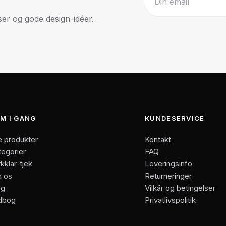
r og gode design-idéer.
Website
M I GANG
KUNDESERVICE
e produkter
Kontakt
tegorier
FAQ
kklar-tjek
Leveringsinfo
 os
Returneringer
og
Vilkår og betingelser
dbog
Privatlivspolitik