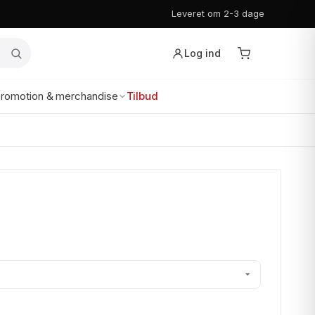
Leveret om 2-3 dage
Log ind
romotion & merchandise
Tilbud