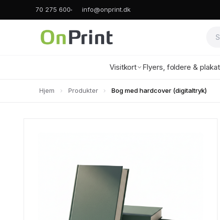
70 275 600
info@onprint.dk
Visitkort
Flyers, foldere & plaka
Hjem
Produkter
Bog med hardcover (digitaltryk)