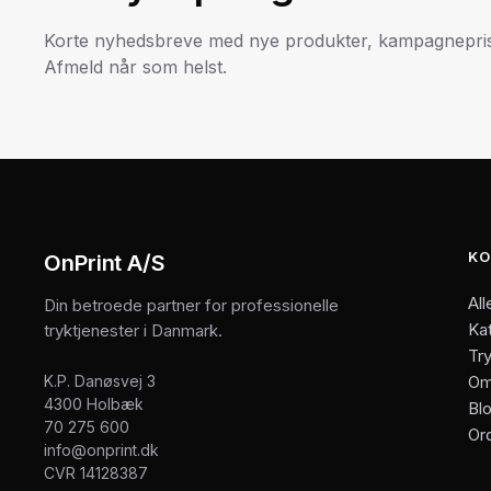
Korte nyhedsbreve med nye produkter, kampagneprise
Afmeld når som helst.
KO
OnPrint A/S
All
Din betroede partner for professionelle
Ka
tryktjenester i Danmark.
Try
K.P. Danøsvej 3
Om
4300 Holbæk
Bl
70 275 600
Or
info@onprint.dk
CVR 14128387