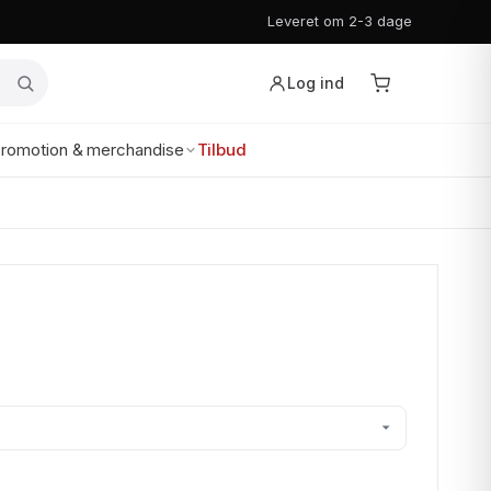
Leveret om 2-3 dage
Log ind
romotion & merchandise
Tilbud