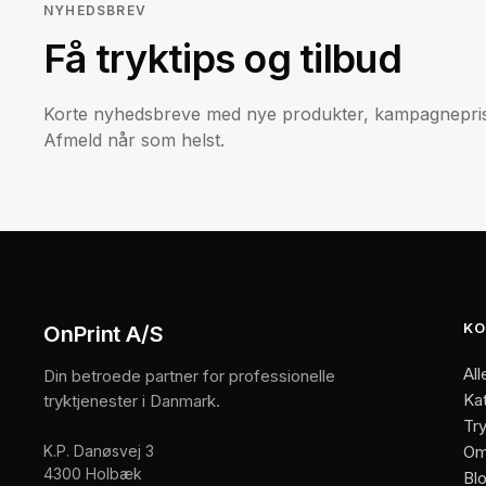
NYHEDSBREV
Få tryktips og tilbud
Korte nyhedsbreve med nye produkter, kampagneprise
Afmeld når som helst.
KO
OnPrint A/S
All
Din betroede partner for professionelle
Ka
tryktjenester i Danmark.
Try
K.P. Danøsvej 3
Om
4300 Holbæk
Bl