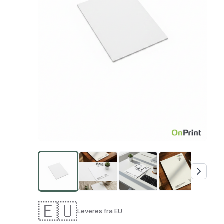
🇪🇺
Leveres fra EU