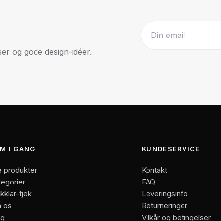
r og gode design-idéer.
Website
M I GANG
KUNDESERVICE
e produkter
Kontakt
tegorier
FAQ
kklar-tjek
Leveringsinfo
 os
Returneringer
og
Vilkår og betingelser