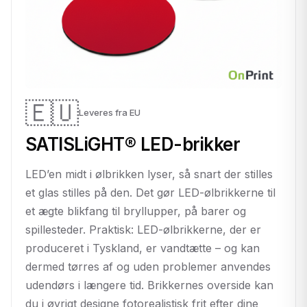
🇪🇺
Leveres fra EU
SATISLiGHT® LED-brikker
LED’en midt i ølbrikken lyser, så snart der stilles
et glas stilles på den. Det gør LED-ølbrikkerne til
et ægte blikfang til bryllupper, på barer og
spillesteder. Praktisk: LED-ølbrikkerne, der er
produceret i Tyskland, er vandtætte – og kan
dermed tørres af og uden problemer anvendes
udendørs i længere tid. Brikkernes overside kan
du i øvrigt designe fotorealistisk frit efter dine