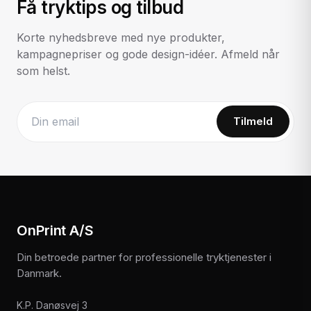
Få tryktips og tilbud
Korte nyhedsbreve med nye produkter,
kampagnepriser og gode design-idéer. Afmeld når
som helst.
Tilmeld
Website
OnPrint A/S
Din betroede partner for professionelle tryktjenester i
Danmark.
K.P. Danøsvej 3