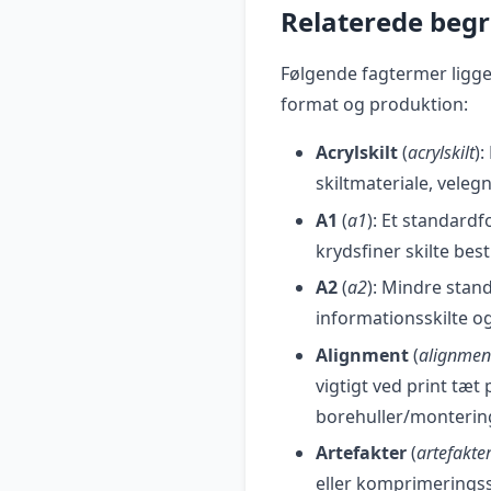
Relaterede beg
Følgende fagtermer ligger
format og produktion:
Acrylskilt
(
acrylskilt
):
skiltmateriale, velegn
A1
(
a1
): Et standardf
krydsfiner skilte besti
A2
(
a2
): Mindre stan
informationsskilte og
Alignment
(
alignmen
vigtigt ved print tæt
borehuller/monterin
Artefakter
(
artefakte
eller komprimeringss