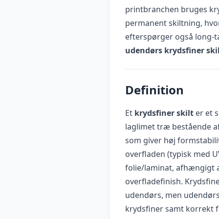
printbranchen bruges kryds
permanent skiltning, hvo
efterspørger også long-t
udendørs krydsfiner ski
Definition
Et
krydsfiner skilt
er et s
laglimet træ bestående af
som giver høj formstabilit
overfladen (typisk med U
folie/laminat, afhængigt 
overfladefinish. Krydsfi
udendørs, men udendørs 
krydsfiner samt korrekt f