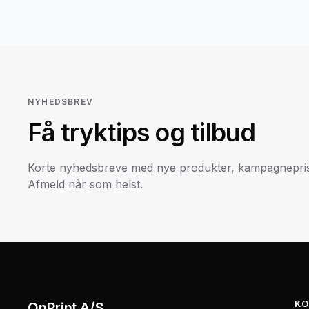
NYHEDSBREV
Få tryktips og tilbud
Korte nyhedsbreve med nye produkter, kampagneprise
Afmeld når som helst.
KO
OnPrint A/S