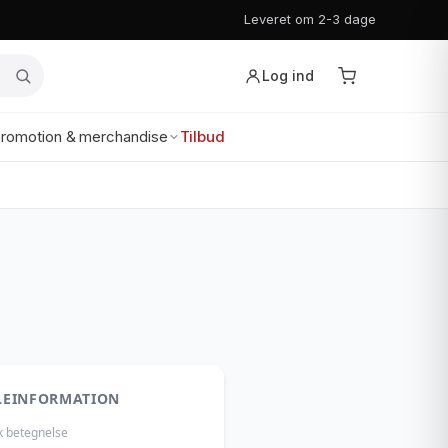
Leveret om 2-3 dage
Log ind
romotion & merchandise
Tilbud
LEINFORMATION
k betegnelse