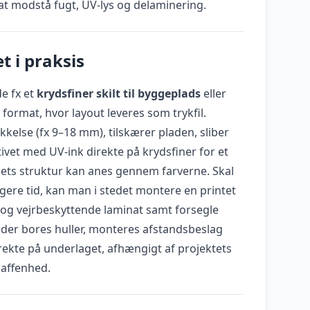
at modstå fugt, UV-lys og delaminering.
t i praksis
de fx et
krydsfiner skilt til byggeplads
eller
 format, hvor layout leveres som trykfil.
kkelse (fx 9–18 mm), tilskærer pladen, sliber
vet med UV-ink direkte på krydsfiner for et
ræets struktur kan anes gennem farverne. Skal
ngere tid, kan man i stedet montere en printet
- og vejrbeskyttende laminat samt forsegle
 der bores huller, monteres afstandsbeslag
direkte på underlaget, afhængigt af projektets
kaffenhed.