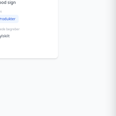
ood sign
ri
Produkter
rede begreber
ylskilt