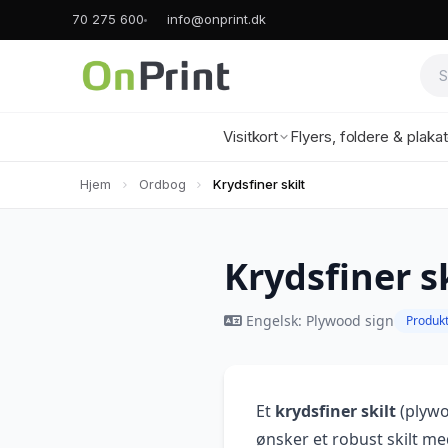
70 275 600
info@onprint.dk
Visitkort
Flyers, foldere & plaka
Hjem
Ordbog
Krydsfiner skilt
Krydsfiner sk
Engelsk: Plywood sign
Produk
Et
krydsfiner skilt
(plywo
ønsker et robust skilt med