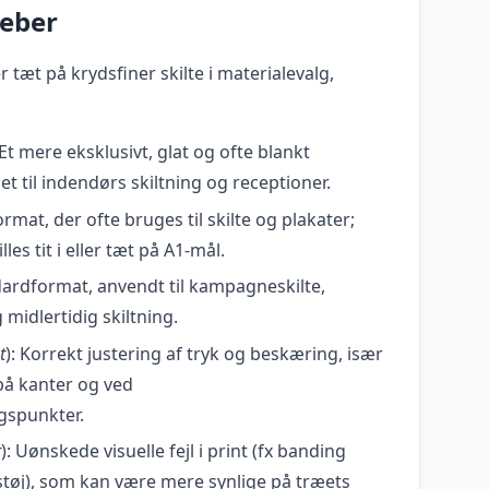
reber
 tæt på krydsfiner skilte i materialevalg,
 Et mere eksklusivt, glat og ofte blankt
et til indendørs skiltning og receptioner.
ormat, der ofte bruges til skilte og plakater;
lles tit i eller tæt på A1-mål.
dardformat, anvendt til kampagneskilte,
 midlertidig skiltning.
t
): Korrekt justering af tryk og beskæring, især
 på kanter og ved
gspunkter.
r
): Uønskede visuelle fejl i print (fx banding
tøj), som kan være mere synlige på træets