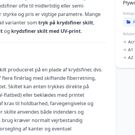
Plyw
finer ofte til midlertidig eller semi-
r styrke og pris er vigtige parametre. Mange
Katego
ail varianter som
tryk på krydsfiner skilt
,
lt
og
krydsfiner skilt med UV-print
.
Relate
Acr
A1
A2
kilt produceret på en plade af krydsfiner, dvs.
 flere finérlag med skiftende fiberretning,
et. Skiltet kan enten trykkes direkte på
V-flatbed) eller beklædes med printet
af krav til holdbarhed, farvegengivelse og
ner skilte anvendes både indendørs og
brug kræver normalt vejrbestandig
orsegling af kanter og eventuel