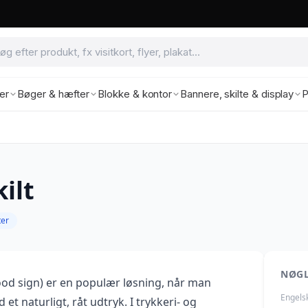
ter
Bøger & hæfter
Blokke & kontor
Bannere, skilte & display
P
ilt
ter
NØG
od sign) er en populær løsning, når man
Engels
 et naturligt, råt udtryk. I trykkeri- og